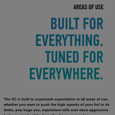
AREAS OF USE
BUILT FOR
EVERYTHING.
TUNED FOR
EVERYWHERE.
The XC is built to supersede expectation in all areas of use,
whether you want to push the high speeds of your foil to its
limits, pop huge airs, experiment with ever more aggressive