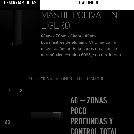
DESCARTAR TODAS
DE ACUERDO
MÁSTIL POLIVALENTE
LIGERO
60cm - 70cm - 80cm - 90cm
Los mástiles de aluminio CFS marcan un
nuevo estándar. Fabricados en aluminio
aeronáutico extruido 6063, son tan ligeros
como muchos mástiles de carbono – pero
significativamente más rígidos bajo carga y
más resistentes a los daños. El diseño
SELECCIONA LA LONGITUD DE TU MÁSTIL.
progresivo de “cinco largueros” refuerza
específicamente las zonas más exigidas,
mientras que el borde de fuga pulido reduce
60 – ZONAS
notablemente la resistencia al agua. La unión
moldeada con el fuselaje garantiza un ajuste
POCO
preciso – para un control seguro en todas las
condiciones, ya sea en freeride, surf en olas o
PROFUNDAS Y
60
freestyle.
CONTROL TOTAL