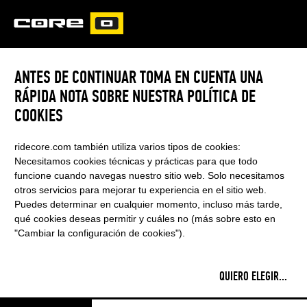
CORE
CARVED
"You can feel that this board
ANTES DE CONTINUAR TOMA EN CUENTA UNA
is built to pump – compact,
RÁPIDA NOTA SOBRE NUESTRA POLÍTICA DE
stiff, and super light. It
COOKIES
delivers an instant drive, and
ridecore.com también utiliza varios tipos de cookies:
dockstarts have never been
Necesitamos cookies técnicas y prácticas para que todo
funcione cuando navegas nuestro sitio web. Solo necesitamos
this easy."
otros servicios para mejorar tu experiencia en el sitio web.
Puedes determinar en cualquier momento, incluso más tarde,
Ben Beholz
, Pumpfoil-Pioneer and YouTuber
qué cookies deseas permitir y cuáles no (más sobre esto en
"Cambiar la configuración de cookies").
PURA POTENCIA DE BOMBEO
QUIERO ELEGIR
...