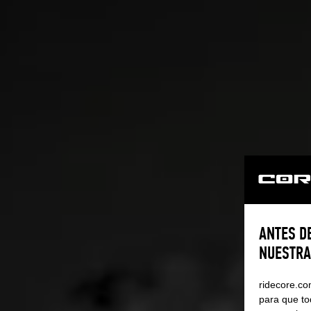
ANTES D
NUESTRA
ridecore.co
para que to