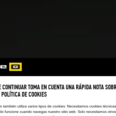
SENSOR
PERFECCIÓN A TRAVÉS DE
E CONTINUAR TOMA EN CUENTA UNA RÁPIDA NOTA SOB
Diseño limpio. Control preciso. 
 POLÍTICA DE COOKIES
La base del inconfundible tacto 
de alta gama, combinados con u
m también utiliza varios tipos de cookies: Necesitamos cookies técnicas
rendimiento sin concesiones. En 
do funcione cuando navegas nuestro sitio web. Solo necesitamos otros