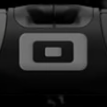
ACTUALIZACIÓ
S PRO
ara el máximo rendimiento.
barra aún más directo y firme.
ium 2: más finas, más rígidas y
ente resistentes.