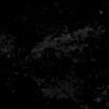
sión bajo cargas extremas y
igentes.
que sienten cada matiz y acceden
to sin compromisos.