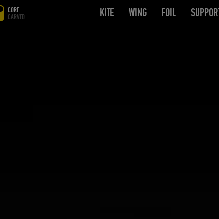
CORE
KITE
OPEN SUBMENU
WING
OPEN SUBMENU
FOIL
OPEN SUB
SUPPOR
CARVED