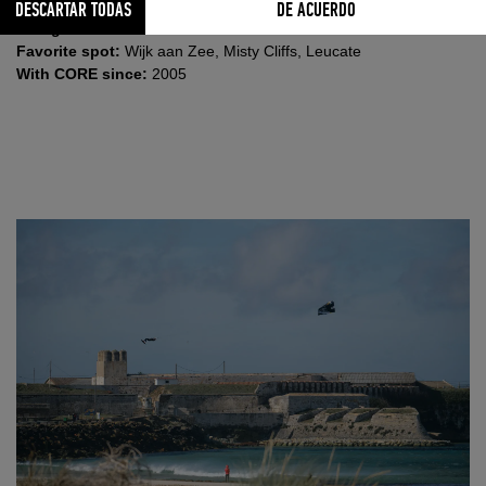
Born:
2nd April 2001
DESCARTAR TODAS
DE ACUERDO
Kiting since:
2005
Favorite spot:
Wijk aan Zee, Misty Cliffs, Leucate
With CORE since:
2005