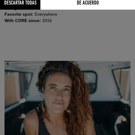
Born:
8th March 1988
DESCARTAR TODAS
DE ACUERDO
Kiting since:
2006
Favorite spot:
Everywhere
With CORE since:
2016