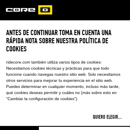
CORE
CARVED
Country:
Germany
Born:
12th May 2000
ANTES DE CONTINUAR TOMA EN CUENTA UNA
Kiting since:
2011
Favorite spot:
Denia (Spain), Brazilian Lagoons
RÁPIDA NOTA SOBRE NUESTRA POLÍTICA DE
With CORE since:
2015
COOKIES
ridecore.com también utiliza varios tipos de cookies:
Necesitamos cookies técnicas y prácticas para que todo
funcione cuando navegas nuestro sitio web. Solo necesitamos
otros servicios para mejorar tu experiencia en el sitio web.
Puedes determinar en cualquier momento, incluso más tarde,
qué cookies deseas permitir y cuáles no (más sobre esto en
"Cambiar la configuración de cookies").
QUIERO ELEGIR
...