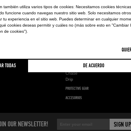
Conta
CFS ELXR
Becom
m también utiliza varios tipos de cookies: Necesitamos cookies técnicas
CFS Pulse
Wallp
do funcione cuando navegas nuestro sitio web. Solo necesitamos otros
CFS Stabilizer
r tu experiencia en el sitio web. Puedes determinar en cualquier mome
CFS Carbon Mast
SUPP
qué cookies deseas permitir y cuáles no (más sobre esto en "Cambiar 
CFS Aluminium Mast
ón de cookies").
Regís
CFS Fuselage
Repai
SLC
Manua
BOARDS
QUIE
Suppo
Roamer S
FAQ
Roamer E
AR TODAS
DE ACUERDO
Roamer
Chase
Drip
PROTECTIVE GEAR
ACCESORIOS
OIN OUR NEWSLETTER!