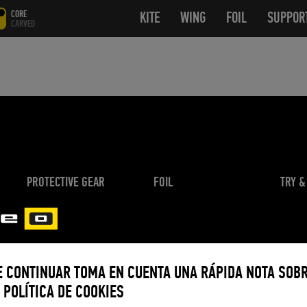
CORE
KITE
OPEN SUBMENU
WING
OPEN SUBMENU
FOIL
OPEN SUB
SUPPOR
CARVED
PROTECTIVE GEAR
FOIL
TRY &
Demo 
WINGS
ACCESSORIES
CORE 
Halo Pro
Cometa y barra
CORE 
Halo
Twintip y tablas de surf
Lotus
ABOU
Link Harness
E CONTINUAR TOMA EN CUENTA UNA RÁPIDA NOTA SOB
FOILS
Bolsas y fundas
News
CFS Spectrum
 POLÍTICA DE COOKIES
Orca Pro Fin
Athlet
CFS Vert