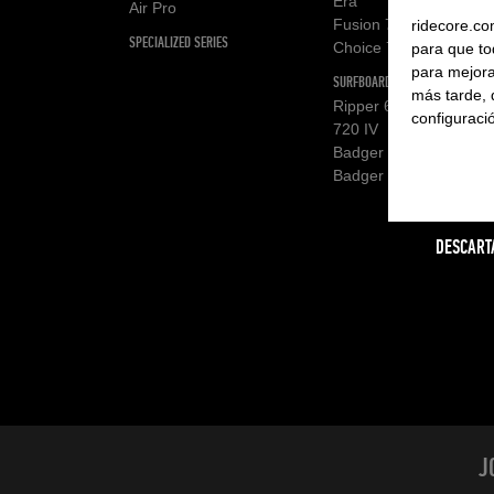
Era
Air Pro
Fusion 7
ridecore.co
SPECIALIZED SERIES
Choice 7
para que to
para mejora
SURFBOARDS
más tarde, 
Ripper 6
configuraci
720 IV
Badger Pro
Badger II
DESCART
J