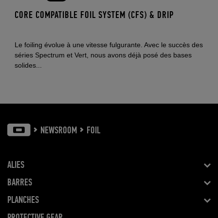
CORE COMPATIBLE FOIL SYSTEM (CFS) & DRIP
Le foiling évolue à une vitesse fulgurante. Avec le succès des
séries Spectrum et Vert, nous avons déjà posé des bases
solides...
NEWSROOM
FOIL
ALIES
BARRES
PLANCHES
PROTECTIVE GEAR