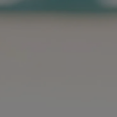
IVE GEAR
RIES
 BUY
Tour
Store