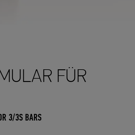
FOILS
Bags & Cover
CORE 
CFS Spectrum
Orca Pro Fin
CFS Vert
ABOU
CFS ELXR
News
CFS Pulse
Athlet
CFS Fuselage
Konta
CFS Stabilizer
Wallp
CFS Carbon Mast
Becom
CFS Aluminium Mast
Jobs
SLC
SUPP
BOARDS
MULAR FÜR
Roamer S
CORE 
Roamer E
Repai
Roamer
Handb
Chase
Suppo
Drip
SLC
SOR 3/3S BARS
OIN OUR NEWSLETTER!