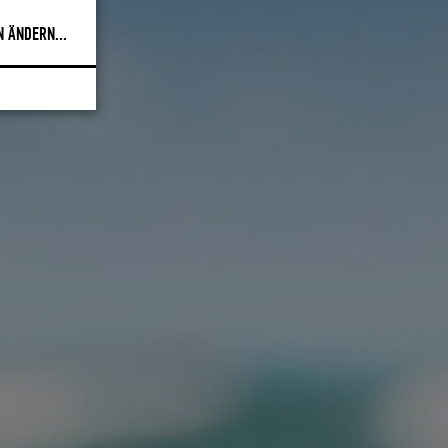
N ÄNDERN
...