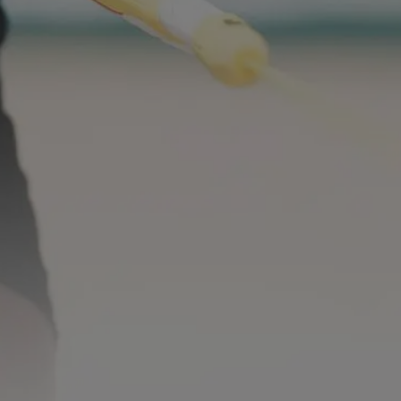
ETY NOTICE
PROTECTIVE GEAR
FOIL
PROTECT
WINGS
ACCESSO
ACCESSORIES
HALO PRO
TRY &
Kite & Bar
Halo
Twintips & Surfboards
Lotus
Demo 
Link Harness
CORE 