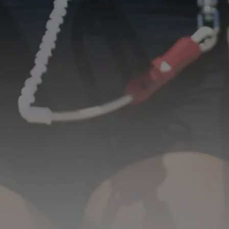
SUPPORT
CORE SENSOR 3/3S BAR SAF
KITES
BARS
Pace Pro 2
Sensor 4S Pro
Pace
Sensor 4S
XR Pro 2
Sensor 4 Pro
XR X
Sensor 4
NXS