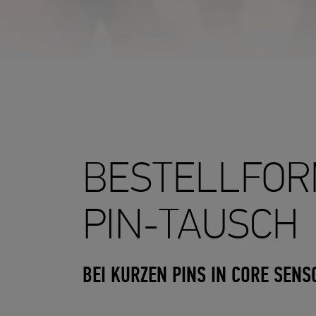
BOARDS
Xperience
TWINTIPS
LIGHTWIND SERIES
Era
Air Pro
Fusion 7
Air
Choice 7
SURFBOARDS
Ripper 6
720 IV
Badger Pro
Badger II
BESTELLFOR
PIN-TAUSCH
BEI KURZEN PINS IN CORE SEN
J