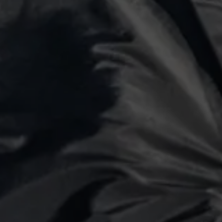
SURF 6'2" x 20"
Maße:
200 x 62 x 3 cm
Boardgröße:
bis max. ca. 190
Gear:
ein klassisch geformtes 
inklusive Zubehör
Gewicht:
ca. 1,6 kg