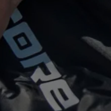
STUBBY 5’4’’ x 20’’
Maße:
ca. 163 x 51 x 3 cm
Boardgröße:
bis max. ca. 163 x 51cm / 5'4" x 20
Gear:
ein Surfboard mit abgeschnittener Nase (S
Gewicht:
ca. 1,48 kg