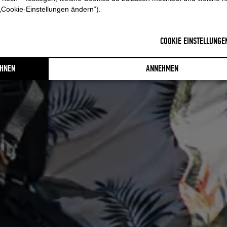
„Cookie-Einstellungen ändern“).
COOKIE EINSTELLUNGE
HNEN
ANNEHMEN
TWINTIP 140 x 43
Maße:
ca. 152 x 54 x 3 cm
Boardgröße:
bis max. ca. 140
Gear:
ein Twintip inklusive Z
Gewicht:
ca. 1,16 kg
TWINTIP 155 x 48
Maße:
ca. 166 x 60 x 3 cm
Boardgröße
: bis max. ca. 15
Gear:
ein großes Leichtwind T
Gewicht:
ca. 1,42 kg