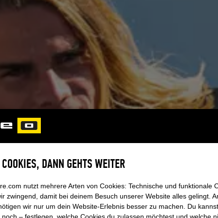
RDBAGS
ten Schutz. Und den gibt es jetzt
m Design. Sichere dir jetzt dein
 Materialien und verarbeitet in
s Twintips oder Surfboards.
E COOKIES, DANN GEHTS WEITER
re.com nutzt mehrere Arten von Cookies: Technische und funktionale 
ir zwingend, damit bei deinem Besuch unserer Website alles gelingt. 
ötigen wir nur um dein Website-Erlebnis besser zu machen. Du kannst 
 noch – festlegen, welche Cookies du zulassen möchtest und welche n