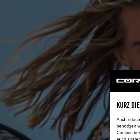
SINGLE BOA
SCHÜTZE WAS DIR WICHTIG IST
Eines ist klar: unsere Babys verdienen den allerbes
von CORE in vielen Größen und zeitlos hochwertige
passendes Single Boardbag, hergestellt aus besten
höchster Qualität. Für einen optimalen Schutz deine
KURZ DI
Auch rideco
benötigen w
Cookies ben
auch später