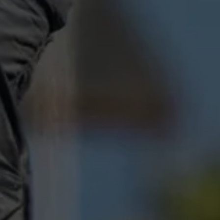
 x 51cm / 6'2" x 20"
Kite Surfboard mit spitzer Nase (Directional)