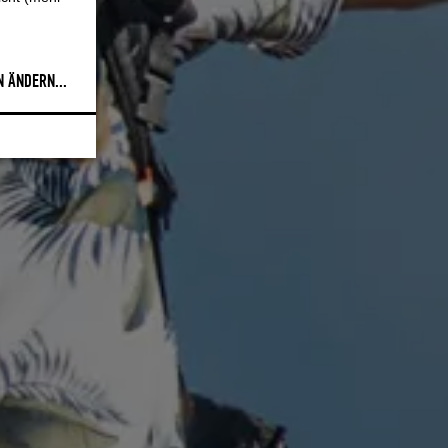
N ÄNDERN
...
 x 43 cm / 4'7" x 17"
ubehör
5 x 48 cm / 5'1" x 19"
wintip inklusive Zubehör