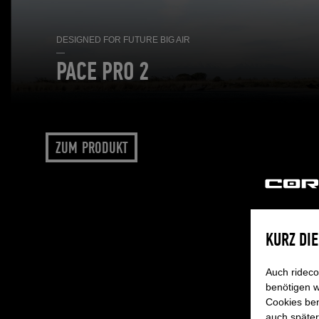
DESIGNED FOR FUTURE BIG AIR
—
PACE PRO 2
ZUM PRODUKT
KURZ DI
Auch rideco
benötigen w
Cookies ben
auch später