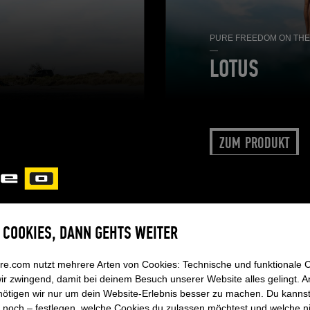
PURE FREEDOM ON THE
—
LOTUS
ZUM PRODUKT
E COOKIES, DANN GEHTS WEITER
re.com nutzt mehrere Arten von Cookies: Technische und funktionale 
ir zwingend, damit bei deinem Besuch unserer Website alles gelingt. 
ötigen wir nur um dein Website-Erlebnis besser zu machen. Du kannst 
 noch – festlegen, welche Cookies du zulassen möchtest und welche n