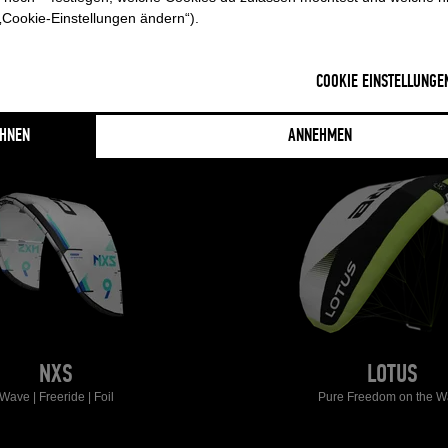
„Cookie-Einstellungen ändern“).
COOKIE EINSTELLUNGE
HNEN
ANNEHMEN
NXS
LOTUS
Wave | Freeride | Foil
Pure Freedom on the W