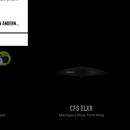
N ÄNDERN
...
CFS ELXR
ave
Mid Aspect Wave Front Wing