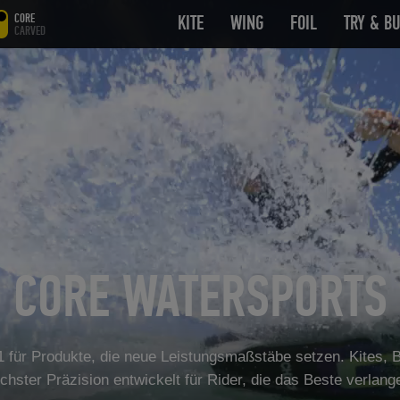
CORE
KITE
OPEN SUBMENU
WING
OPEN SUBMENU
FOIL
OPEN SUB
TRY & B
CARVED
CORE WATERSPORTS
 für Produkte, die neue Leistungsmaßstäbe setzen. Kites, B
chster Präzision entwickelt für Rider, die das Beste verlang