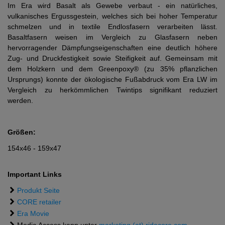
Im Era wird Basalt als Gewebe verbaut - ein natürliches,
vulkanisches Ergussgestein, welches sich bei hoher Temperatur
schmelzen und in textile Endlosfasern verarbeiten lässt.
Basaltfasern weisen im Vergleich zu Glasfasern neben
hervorragender Dämpfungseigenschaften eine deutlich höhere
Zug- und Druckfestigkeit sowie Steifigkeit auf. Gemeinsam mit
dem Holzkern und dem Greenpoxy® (zu 35% pflanzlichen
Ursprungs) konnte der ökologische Fußabdruck vom Era LW im
Vergleich zu herkömmlichen Twintips signifikant reduziert
werden.
Größen:
154x46 - 159x47
Important Links
Produkt Seite
CORE retailer
Era Movie
Media Access kann unter
marketing (at) ridecore.com