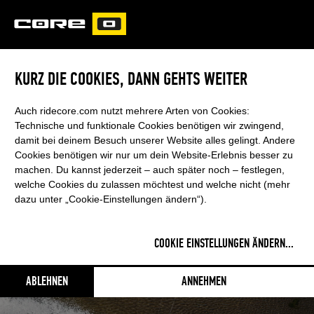
CORE
CARVED
KURZ DIE COOKIES, DANN GEHTS WEITER
ERA LW
Auch ridecore.com nutzt mehrere Arten von Cookies:
Technische und funktionale Cookies benötigen wir zwingend,
damit bei deinem Besuch unserer Website alles gelingt. Andere
PERFORMANCE UND FORTSCHRITT IN
Cookies benötigen wir nur um dein Website-Erlebnis besser zu
LEICHTEM WIND
machen. Du kannst jederzeit – auch später noch – festlegen,
welche Cookies du zulassen möchtest und welche nicht (mehr
dazu unter „Cookie-Einstellungen ändern“).
26. März 2025
- Kategorien:
KITE
RSS FEED
COOKIE EINSTELLUNGEN ÄNDERN
...
ABLEHNEN
ANNEHMEN