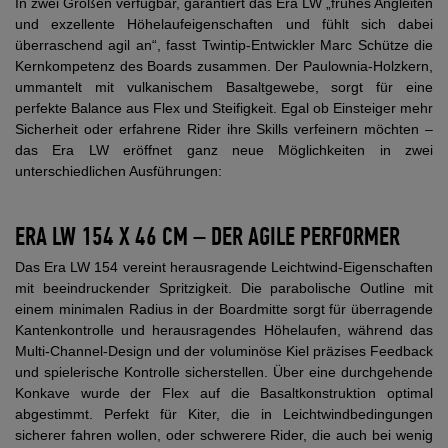
In zwei Größen verfügbar, garantiert das Era LW „frühes Angleiten
und exzellente Höhelaufeigenschaften und fühlt sich dabei
überraschend agil an“, fasst Twintip-Entwickler Marc Schütze die
Kernkompetenz des Boards zusammen. Der Paulownia-Holzkern,
ummantelt mit vulkanischem Basaltgewebe, sorgt für eine
perfekte Balance aus Flex und Steifigkeit. Egal ob Einsteiger mehr
Sicherheit oder erfahrene Rider ihre Skills verfeinern möchten –
das Era LW eröffnet ganz neue Möglichkeiten in zwei
unterschiedlichen Ausführungen:
ERA LW 154 X 46 CM – DER AGILE PERFORMER
Das Era LW 154 vereint herausragende Leichtwind-Eigenschaften
mit beeindruckender Spritzigkeit. Die parabolische Outline mit
einem minimalen Radius in der Boardmitte sorgt für überragende
Kantenkontrolle und herausragendes Höhelaufen, während das
Multi-Channel-Design und der voluminöse Kiel präzises Feedback
und spielerische Kontrolle sicherstellen. Über eine durchgehende
Konkave wurde der Flex auf die Basaltkonstruktion optimal
abgestimmt. Perfekt für Kiter, die in Leichtwindbedingungen
sicherer fahren wollen, oder schwerere Rider, die auch bei wenig