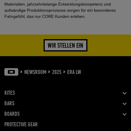
Materialien, jahrzehntelange Entwicklungskompetenz und
aufwändige Produktionsprozesse sorgen für ein besonderes
Fahrgefühl, das nur CORE Kunden erleben.
WIR STELLEN EIN
NEWSROOM
2025
ERA LW
KITES
BARS
BOARDS
PROTECTIVE GEAR