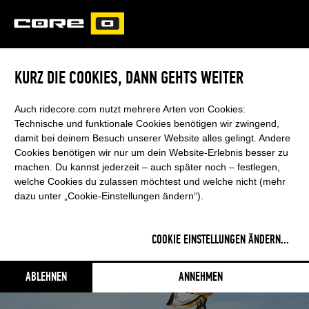
CORE
CARVED
KURZ DIE COOKIES, DANN GEHTS WEITER
HALO PRO
Auch ridecore.com nutzt mehrere Arten von Cookies:
Technische und funktionale Cookies benötigen wir zwingend,
damit bei deinem Besuch unserer Website alles gelingt. Andere
CHALLENGE ANYTHING
Cookies benötigen wir nur um dein Website-Erlebnis besser zu
machen. Du kannst jederzeit – auch später noch – festlegen,
welche Cookies du zulassen möchtest und welche nicht (mehr
1. August 2023
- Kategorien:
FOIL
RSS FEED
dazu unter „Cookie-Einstellungen ändern“).
COOKIE EINSTELLUNGEN ÄNDERN
...
ABLEHNEN
ANNEHMEN