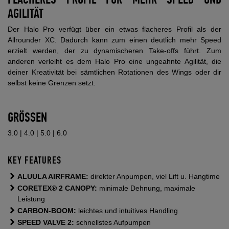
FLACHERES PROFIL FÜR MEHR SPEED UND
AGILITÄT
Der Halo Pro verfügt über ein etwas flacheres Profil als der
Allrounder XC. Dadurch kann zum einen deutlich mehr Speed
erzielt werden, der zu dynamischeren Take-offs führt. Zum
anderen verleiht es dem Halo Pro eine ungeahnte Agilität, die
deiner Kreativität bei sämtlichen Rotationen des Wings oder dir
selbst keine Grenzen setzt.
GRÖSSEN
3.0 | 4.0 | 5.0 | 6.0
KEY FEATURES
ALUULA AIRFRAME:
direkter Anpumpen, viel Lift u. Hangtime
CORETEX® 2 CANOPY:
minimale Dehnung, maximale
Leistung
CARBON-BOOM:
leichtes und intuitives Handling
SPEED VALVE 2:
schnellstes Aufpumpen