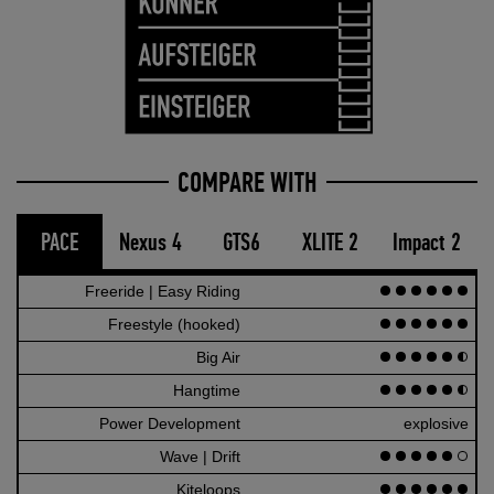
COMPARE WITH
PACE
Nexus 4
GTS6
XLITE 2
Impact 2
Freeride | Easy Riding
120
Freestyle (hooked)
120
Big Air
110
Hangtime
110
Power Development
explosive
Wave | Drift
100
Kiteloops