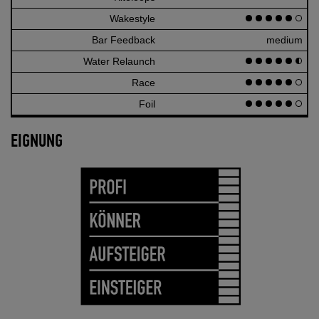
120
Wakestyle
100
Bar Feedback
medium
Water Relaunch
110
Race
100
Foil
100
EIGNUNG