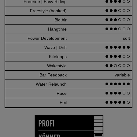
Freeride | Easy Riding
80p
Freestyle (hooked)
60p
Big Air
60p
Hangtime
60p
Power Development
soft
Wave | Drift
120
Kiteloops
80p
Wakestyle
40p
Bar Feedback
variable
Water Relaunch
120
Race
80p
Foil
100