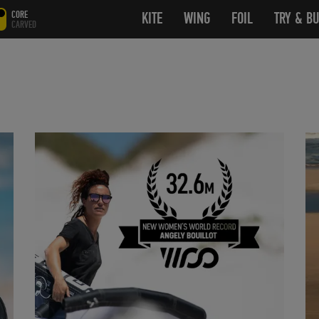
CORE
KITE
OPEN SUBMENU
WING
OPEN SUBMENU
FOIL
OPEN SUB
TRY & B
CARVED