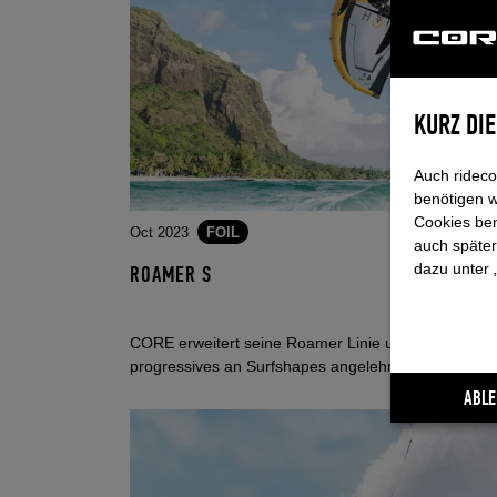
KURZ DI
Auch rideco
benötigen w
Cookies ben
Oct 2023
FOIL
auch später
dazu unter 
ROAMER S
CORE erweitert seine Roamer Linie um ein äußerst
progressives an Surfshapes angelehntes Modell...
ABLE