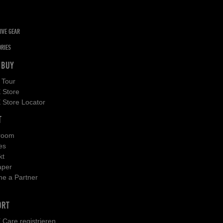
IVE GEAR
RIES
 BUY
Tour
Store
Store Locator
T
room
es
kt
aper
e a Partner
ORT
Care registrieren