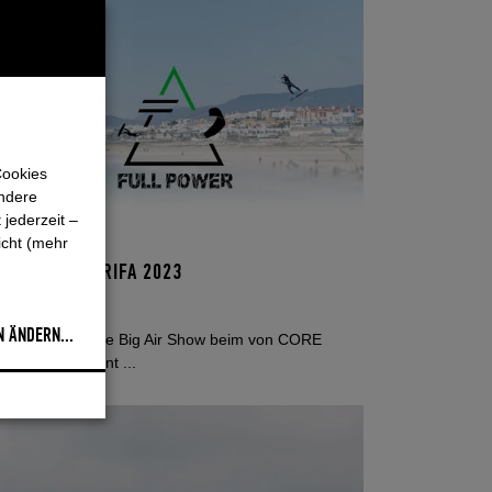
Cookies
Andere
jederzeit –
t 2023
KITE
icht (mehr
LL POWER TARIFA 2023
N ÄNDERN
...
ssergewöhnliche Big Air Show beim von CORE
sponserten Event ...