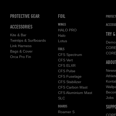
PROTECTIVE GEAR
FOIL
PROTECT
WINGS
ACCESSO
ACCESSORIES
HALO PRO
TRY &
Kite & Bar
Halo
Twintips & Surfboards
Lotus
Demo 
Link Harness
CORE 
FOILS
Bags & Cover
CORE 
CFS Spectrum
Orca Pro Fin
CFS Vert
ABOU
CFS ELXR
News
CFS Pulse
Athlet
CFS Fuselage
Konta
CFS Stabilizer
Wallp
CFS Carbon Mast
Becom
CFS Aluminium Mast
Jobs
SLC
SUPP
BOARDS
Roamer S
CORE 