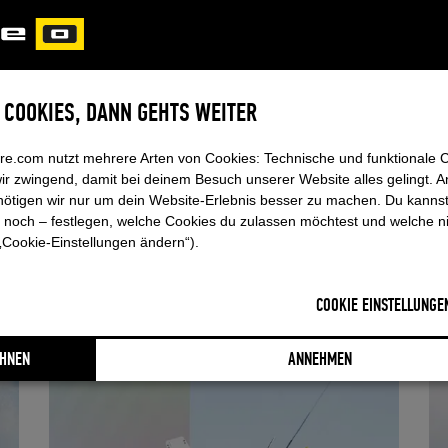
E COOKIES, DANN GEHTS WEITER
re.com nutzt mehrere Arten von Cookies: Technische und funktionale 
ir zwingend, damit bei deinem Besuch unserer Website alles gelingt. 
ötigen wir nur um dein Website-Erlebnis besser zu machen. Du kannst 
Oct 2023
FOIL
Oc
 noch – festlegen, welche Cookies du zulassen möchtest und welche n
„Cookie-Einstellungen ändern“).
VERT
FU
COOKIE EINSTELLUNGE
CORE erweitert sein Wingfoil-Programm um ein
Au
vielseitiges High-Performance-Foil für...
ge
HNEN
ANNEHMEN