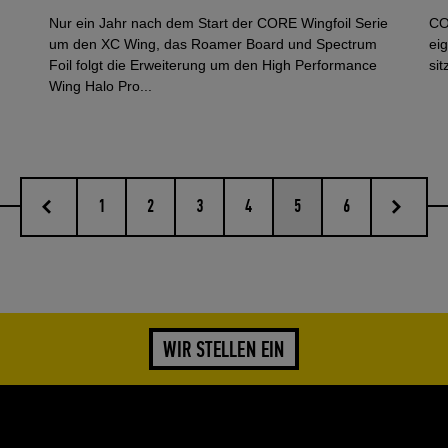
Nur ein Jahr nach dem Start der CORE Wingfoil Serie
CO
um den XC Wing, das Roamer Board und Spectrum
ei
Foil folgt die Erweiterung um den High Performance
sit
Wing Halo Pro...
vorherige
nächste
1
2
3
4
5
6
WIR STELLEN EIN